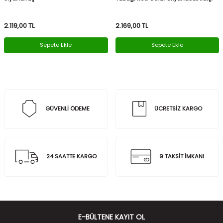
2.119,00
TL
2.169,00
TL
Sepete Ekle
Sepete Ekle
GÜVENLİ ÖDEME
ÜCRETSİZ KARGO
24 SAATTE KARGO
9 TAKSİT İMKANI
E-BÜLTENE KAYIT OL