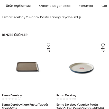
Ürün Açıklaması
Ödeme Seçenekleri
Yorumlar
Canl
Esma Dereboy Yuvarlak Pasta Tabağı Siyah&Fildişi
BENZER ÜRÜNLER
Esma Dereboy
Esma Dereboy
(0)
(0)
Esma Dereboy Kare Pasta Tabağı
Esma Dereboy Yuvarlak Pasta
Siyah&Taş
Tabağı Red Coral Okyanus&Fildişi