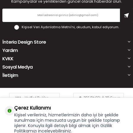
Kampanyalar ve yeniliklerden güncel olarak haberdar olun.
Kişisel Veri Aydınlatma Metni'ni
, okudum, kabul ediyorum.
İnteria Design Store
Yardım
KVKK
Sosyal Medya
İletişim
Çerez Kullanımı
Kişisel verileriniz, hizmetlerimizin daha iyi bir şekilde
sunulması için mevzuata uygun bir şekilde toplanıp
işlenir. Konuyla ilgili detaylı bilgi almak için Gizlilik
Çerez Kullanımı
X
Politikamızı inceleyebilirsiniz.