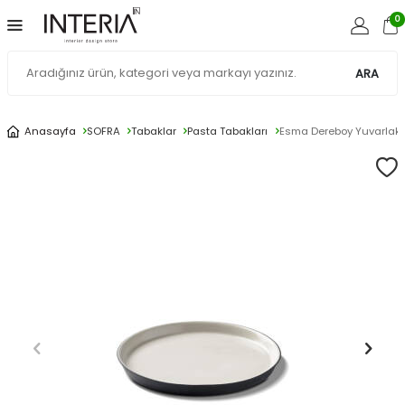
0
ARA
Anasayfa
SOFRA
Tabaklar
Pasta Tabakları
Esma Dereboy Yuvarlak P