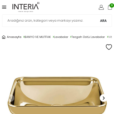
0
ARA
Anasayfa
BANYO VE MUTFAK
Lavabolar
Tezgah Üstü Lavabolar
Vit