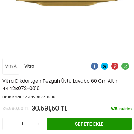
Vitra
Ürünü Paylaş
Vitra Dikdörtgen Tezgah Üstü Lavabo 60 Cm Altın
4442B072-0016
Ürün Kodu :
4442B072-0016
30.591,50
TL
35.990,00
TL
%
15
İndirim
SEPETE EKLE