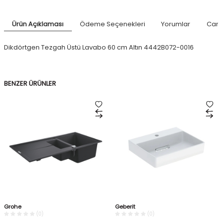
Ürün Açıklaması
Ödeme Seçenekleri
Yorumlar
Canl
Dikdörtgen Tezgah Üstü Lavabo 60 cm Altın 4442B072-0016
BENZER ÜRÜNLER
Grohe
Geberit
(0)
(0)