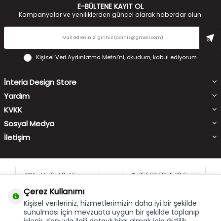
E-BÜLTENE KAYIT OL
Kampanyalar ve yeniliklerden güncel olarak haberdar olun.
Kişisel Veri Aydınlatma Metni'ni
, okudum, kabul ediyorum.
İnteria Design Store
Yardım
KVKK
Sosyal Medya
İletişim
Çerez Kullanımı
Kişisel verileriniz, hizmetlerimizin daha iyi bir şekilde
sunulması için mevzuata uygun bir şekilde toplanıp