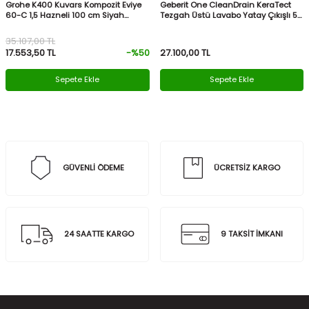
Grohe K400 Kuvars Kompozit Eviye
Geberit One CleanDrain KeraTect
60-C 1,5 Hazneli 100 cm Siyah
Tezgah Üstü Lavabo Yatay Çıkışlı 50
Granit 31642AP0
cm 505.024.00.1
35.107,00
TL
17.553,50
TL
-%
50
27.100,00
TL
Sepete Ekle
Sepete Ekle
GÜVENLİ ÖDEME
ÜCRETSİZ KARGO
24 SAATTE KARGO
9 TAKSİT İMKANI