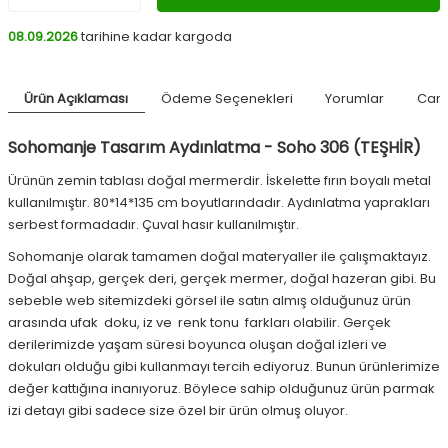
08.09.2026
tarihine kadar kargoda
Ürün Açıklaması
Ödeme Seçenekleri
Yorumlar
Canl
Sohomanje Tasarım Aydınlatma - Soho 306 (TEŞHİR)
Ürünün zemin tablası doğal mermerdir. İskelette fırın boyalı metal
kullanılmıştır. 80*14*135 cm boyutlarındadır. Aydınlatma yaprakları
serbest formadadır. Çuval hasır kullanılmıştır.
Sohomanje olarak tamamen doğal materyaller ile çalışmaktayız.
Doğal ahşap, gerçek deri, gerçek mermer, doğal hazeran gibi. Bu
sebeble web sitemizdeki görsel ile satın almış olduğunuz ürün
arasında ufak doku, iz ve renk tonu farkları olabilir. Gerçek
derilerimizde yaşam süresi boyunca oluşan doğal izleri ve
dokuları olduğu gibi kullanmayı tercih ediyoruz. Bunun ürünlerimize
değer kattığına inanıyoruz. Böylece sahip olduğunuz ürün parmak
izi detayı gibi sadece size özel bir ürün olmuş oluyor.