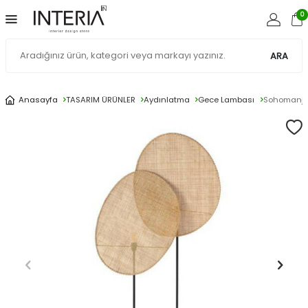
0
ARA
Anasayfa
TASARIM ÜRÜNLER
Aydınlatma
Gece Lambası
Sohomanje 