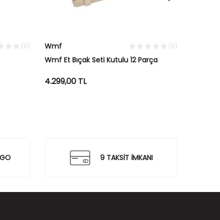
Wmf
Wmf
(0)
(0)
Wmf Et Bıçak Seti Kutulu 12 Parça
Wmf Pal
84 Parç
4.299,00
TL
18.999,
RGO
9 TAKSİT İMKANI