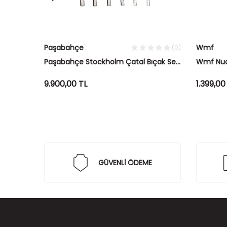
Paşabahçe
Wmf
(0)
(0)
k Seti
Paşabahçe Stockholm Çatal Bıçak Seti
Wmf Nuov
36 Parça
9.900,00
TL
1.399,00
GÜVENLİ ÖDEME