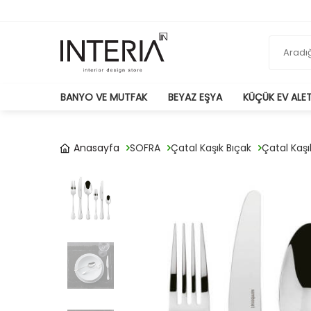
BANYO VE MUTFAK
BEYAZ EŞYA
KÜÇÜK EV ALET
Anasayfa
SOFRA
Çatal Kaşık Bıçak
Çatal Kaşı