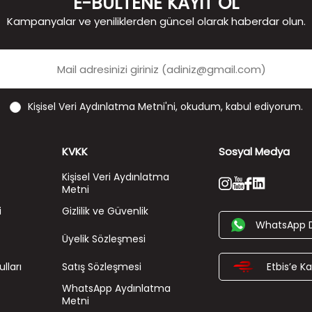
E-BÜLTENE KAYIT OL
Kampanyalar ve yeniliklerden güncel olarak haberdar olun.
Kişisel Veri Aydınlatma Metni'ni
, okudum, kabul ediyorum.
KVKK
Sosyal Medya
Kişisel Veri Aydınlatma
Metni
i
Gizlilik ve Güvenlik
WhatsApp 
Üyelik Sözleşmesi
lları
Satış Sözleşmesi
Etbis’e Kay
WhatsApp Aydınlatma
Metni