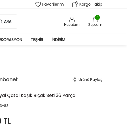
Favorilerim
Kargo Takip
0
ARA
Hesabım
Sepetim
EKORASYON
TEŞHIR
İNDIRIM
mbonet
Ürünü Paylaş
l Çatal Kaşık Bıçak Seti 36 Parça
3-83
0
TL