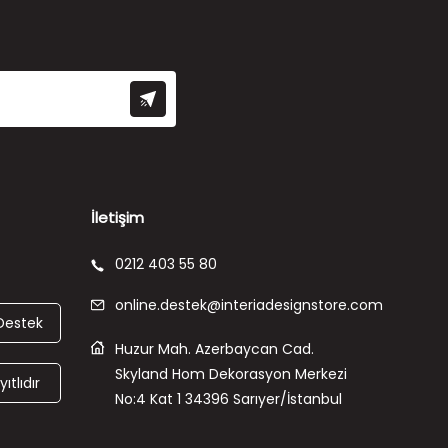
İletişim
0212 403 55 80
online.destek@interiadesignstore.com
Destek
Huzur Mah. Azerbaycan Cad.
Skyland Hom Dekorasyon Merkezi
ıtlıdır
No:4 Kat 1 34396 Sarıyer/İstanbul