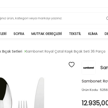
LERI
SOFRA
MUTFAK GEREÇLERI
TEKSTIL
KLIMA
D
k Bıçak Setleri
Sambonet Royal Çatal Kaşık Bıçak Seti 36 Parça
Sa
Sambonet Roya
Ürün Kodu :
5256
12.935,0