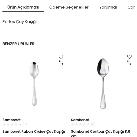
Ürün Açıklaması
Ödeme Seçenekleri
Yorumlar
Canl
Perles Çay Kaşığı
BENZER ÜRÜNLER
Sambonet
Sambonet
(0)
(0)
Sambonet Ruban Croise Çay Kaşığı
Sambonet Contour Çay Kaşığı 11,6
cm