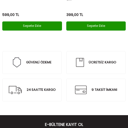
599,00
TL
399,00
TL
Sepete Ekle
Sepete Ekle
GÜVENLİ ÖDEME
ÜCRETSİZ KARGO
24 SAATTE KARGO
9 TAKSİT İMKANI
E-BÜLTENE KAYIT OL