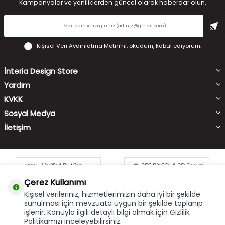
Kampanyalar ve yeniliklerden güncel olarak haberdar olun.
Kişisel Veri Aydınlatma Metni'ni
, okudum, kabul ediyorum.
İnteria Design Store
Yardım
KVKK
Sosyal Medya
İletişim
Çerez Kullanımı
Kişisel verileriniz, hizmetlerimizin daha iyi bir şekilde
sunulması için mevzuata uygun bir şekilde toplanıp
işlenir. Konuyla ilgili detaylı bilgi almak için Gizlilik
Çerez Kullanımı
X
Politikamızı inceleyebilirsiniz.