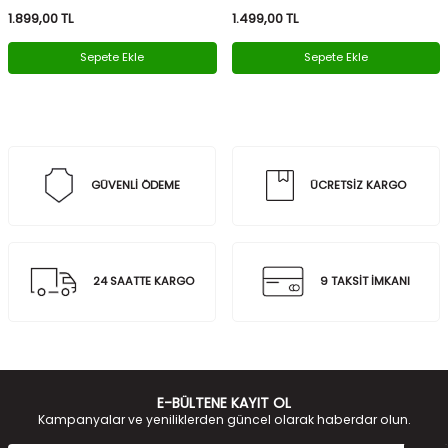
1.899,00
TL
1.499,00
TL
Sepete Ekle
Sepete Ekle
GÜVENLİ ÖDEME
ÜCRETSİZ KARGO
24 SAATTE KARGO
9 TAKSİT İMKANI
E-BÜLTENE KAYIT OL
Kampanyalar ve yeniliklerden güncel olarak haberdar olun.