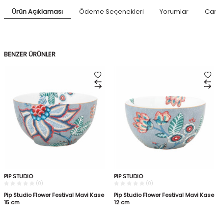
Ürün Açıklaması
Ödeme Seçenekleri
Yorumlar
Canl
BENZER ÜRÜNLER
PIP STUDIO
PIP STUDIO
(0)
(0)
Pip Studio Flower Festival Mavi Kase
Pip Studio Flower Festival Mavi Kase
15 cm
12 cm