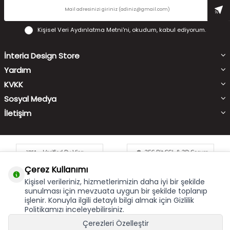
Kişisel Veri Aydınlatma Metni'ni
, okudum, kabul ediyorum.
İnteria Design Store
Yardım
KVKK
Sosyal Medya
İletişim
Çerez Kullanımı
Kişisel verileriniz, hizmetlerimizin daha iyi bir şekilde
sunulması için mevzuata uygun bir şekilde toplanıp
işlenir. Konuyla ilgili detaylı bilgi almak için Gizlilik
Çerez Kullanımı
X
Politikamızı inceleyebilirsiniz.
Bu site size en iyi alışveriş hizmetini sunabilmek için çerez
Çerezleri Özelleştir
kullanmaktadır. Hizmetlerimizi kullanmaya devam etmeniz