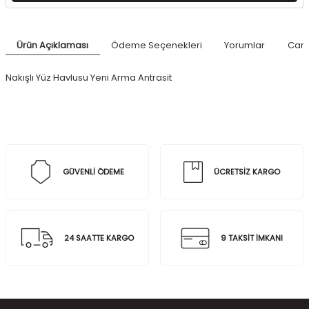
Ürün Açıklaması
Ödeme Seçenekleri
Yorumlar
Canl
Nakışlı Yüz Havlusu Yeni Arma Antrasit
GÜVENLİ ÖDEME
ÜCRETSİZ KARGO
24 SAATTE KARGO
9 TAKSİT İMKANI