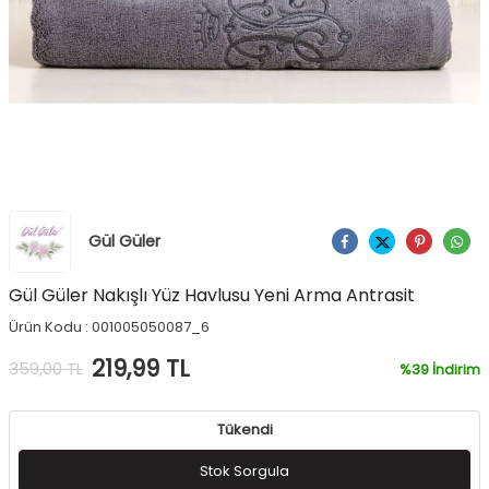
Gül Güler
Ürünü Paylaş
Gül Güler Nakışlı Yüz Havlusu Yeni Arma Antrasit
Ürün Kodu :
001005050087_6
219,99
TL
359,00
TL
%
39
İndirim
Tükendi
Stok Sorgula