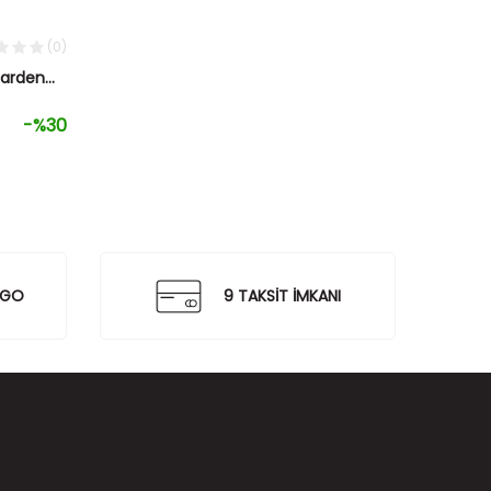
(0)
Garden
-%
30
RGO
9 TAKSİT İMKANI