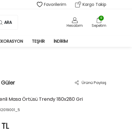
Favorilerim
Kargo Takip
0
ARA
Hesabım
Sepetim
EKORASYON
TEŞHIR
İNDIRIM
 Güler
Ürünü Paylaş
enli Masa Örtüsü Trendy 180x280 Gri
32019001_5
TL