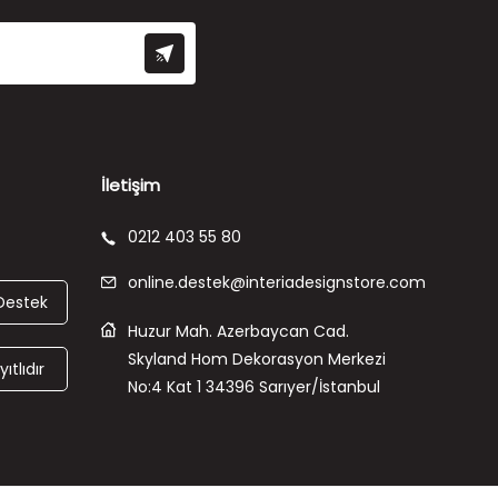
İletişim
0212 403 55 80
online.destek@interiadesignstore.com
Destek
Huzur Mah. Azerbaycan Cad.
Skyland Hom Dekorasyon Merkezi
ıtlıdır
No:4 Kat 1 34396 Sarıyer/İstanbul