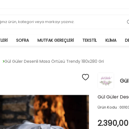
LERI
SOFRA
MUTFAK GEREÇLERI
TEKSTIL
KLIMA
D
Gül Güler Desenli Masa Örtüsü Trendy 180x280 Gri
Gül
Gül Güler Des
Ürün Kodu :
0010
2.390,00