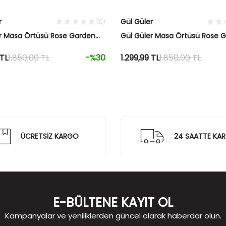
r
Gül Güler
(0)
r Masa Örtüsü Rose Garden
Gül Güler Masa Örtüsü Rose 
160x260 Gri
VUA1021 160x260 Gri
TL
1.850,00
TL
-%
30
1.299,99
TL
1.850,00
TL
ÜCRETSİZ KARGO
24 SAATTE KA
E-BÜLTENE KAYIT OL
Kampanyalar ve yeniliklerden güncel olarak haberdar olun.