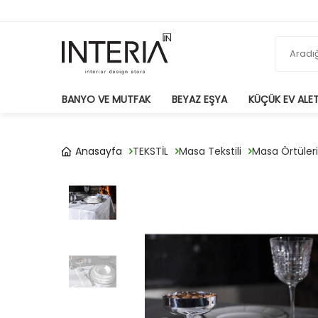
BANYO VE MUTFAK
BEYAZ EŞYA
KÜÇÜK EV ALET
Anasayfa
TEKSTİL
Masa Tekstili
Masa Örtüleri