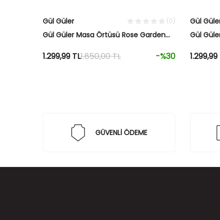
Gül Güler
Gül Güle
(0)
Gül Güler Masa Örtüsü Rose Garden
Gül Güle
VUA1021 160x260 Gri
VUA1021 
1.299,99
TL
1.850,00
TL
-%
30
1.299,99
GÜVENLİ ÖDEME