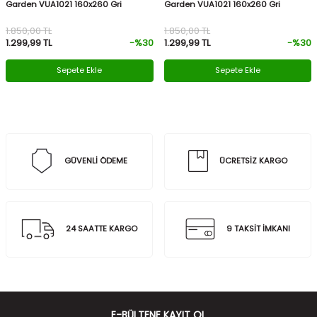
Garden VUA1021 160x260 Gri
Garden VUA1021 160x260 Gri
1.850,00
TL
1.850,00
TL
1.299,99
TL
-%
30
1.299,99
TL
-%
30
Sepete Ekle
Sepete Ekle
GÜVENLİ ÖDEME
ÜCRETSİZ KARGO
24 SAATTE KARGO
9 TAKSİT İMKANI
E-BÜLTENE KAYIT OL