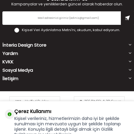
Kampanyalar ve yeniliklerden güncel olarak haberdar olun.
Kişisel Veri Aydınlatma Metni'ni
, okudum, kabul ediyorum.
İnteria Design Store
Yardım
KVKK
Sosyal Medya
İletişim
Çerez Kullanımı
Kişisel verileriniz, hizmetlerimizin daha iyi bir şekilde
sunulması için mevzuata uygun bir şekilde toplanıp
işlenir. Konuyla ilgili detaylı bilgi almak için Gizlilik
Çerez Kullanımı
X