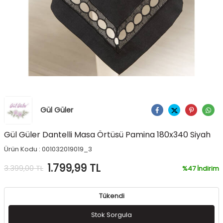
Gül Güler
Ürünü Paylaş
Gül Güler Dantelli Masa Örtüsü Pamina 180x340 Siyah
Ürün Kodu :
001032019019_3
1.799,99
TL
3.399,00
TL
%
47
İndirim
Tükendi
Stok Sorgula