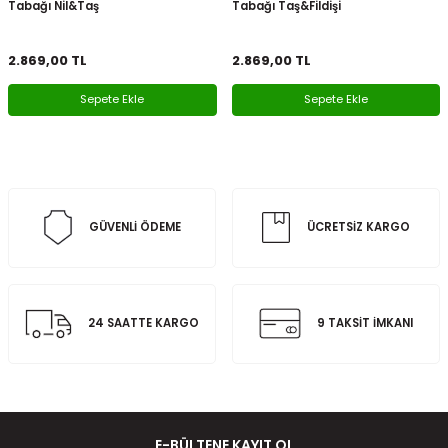
Tabağı Nil&Taş
Tabağı Taş&Fildişi
2.869,00
TL
2.869,00
TL
Sepete Ekle
Sepete Ekle
GÜVENLİ ÖDEME
ÜCRETSİZ KARGO
24 SAATTE KARGO
9 TAKSİT İMKANI
E-BÜLTENE KAYIT OL