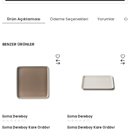
Ürün Açıklaması
Ödeme Seçenekleri
Yorumlar
Ca
BENZER ÜRÜNLER
Esma Dereboy
Esma Dereboy
(0)
(0)
Esma Dereboy Kare Ordövr
Esma Dereboy Kare Ordövr