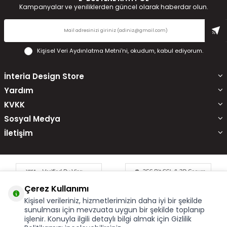
Kampanyalar ve yeniliklerden güncel olarak haberdar olun.
Kişisel Veri Aydınlatma Metni'ni
, okudum, kabul ediyorum.
İnteria Design Store
Yardım
KVKK
Sosyal Medya
İletişim
Çerez Kullanımı
Kişisel verileriniz, hizmetlerimizin daha iyi bir şekilde
sunulması için mevzuata uygun bir şekilde toplanıp
işlenir. Konuyla ilgili detaylı bilgi almak için Gizlilik
Çerez Kullanımı
X